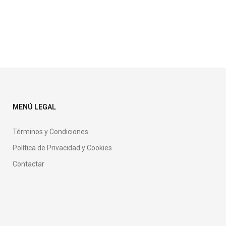
Cursos PhiContour
PhiScalp
PhiRemoval
PhInjection
PhiLashes
Otras Categor
MENÚ LEGAL
Términos y Condiciones
Política de Privacidad y Cookies
Contactar