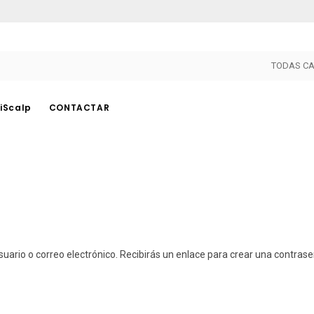
TODAS CA
iScalp
CONTACTAR
PHICONTOUR
OTROS
Pigmentos
PhiAreola
Dispositivos
PhiBright
Agujas
PhiLings
uario o correo electrónico. Recibirás un enlace para crear una contrase
Herramientas
PhiLaser
Accesorios
PhiHenna
Cuidado Posterior
PhiNesse