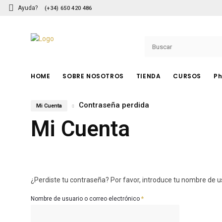
Ayuda?
(+34) 650 420 486
HOME
SOBRE NOSOTROS
TIENDA
CURSOS
Ph
Contraseña perdida
Mi Cuenta
PHIBROWS
Mi Cuenta
Pigmentos
Herramientas
Cuchillas
¿Perdiste tu contraseña? Por favor, introduce tu nombre de us
Accesorios
Cuidado Posterior
Obligatorio
Nombre de usuario o correo electrónico
*
Cursos PhiBrows