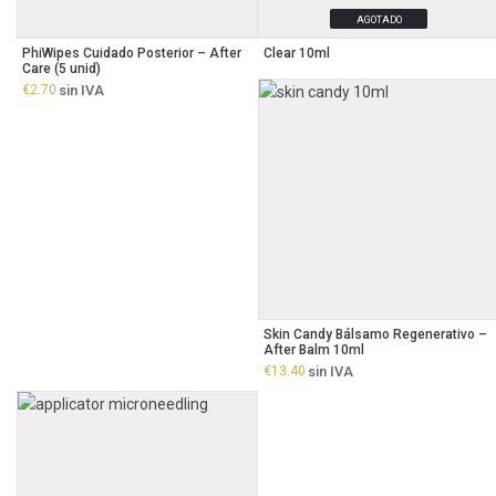
AGOTADO
PhiWipes Cuidado Posterior – After
Clear 10ml
Care (5 unid)
€
2.70
sin IVA
Skin Candy Bálsamo Regenerativo –
After Balm 10ml
€
13.40
sin IVA