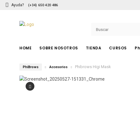
Ayuda?
(+34) 650 420 486
HOME
SOBRE NOSOTROS
TIENDA
CURSOS
Ph
Phibrows Higi Mask
PhiBrows
Accesorios
PHIBROWS
Pigmentos
Herramientas
Cuchillas
Accesorios
Cuidado Posterior
Cursos PhiBrows