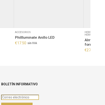
ACCESORIOS
HERRAMIENTAS
HERRAMIENTAS
PhiIlluminate Anillo LED
Almohadilla
€
17.50
sin IVA
forma y con
€
27.00
sin I
BOLETÍN INFORMATIVO