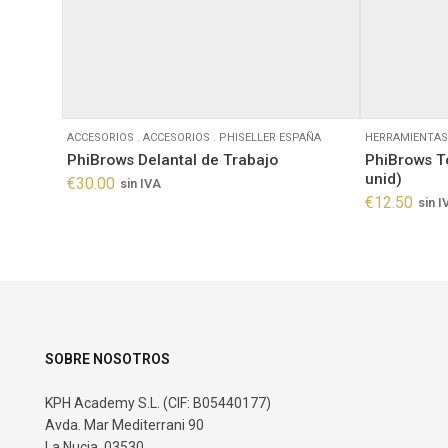
ACCESORIOS
.
ACCESORIOS
.
PHISELLER ESPAÑA
HERRAMIENTAS
PhiBrows Delantal de Trabajo
PhiBrows To
unid)
€
30.00
sin IVA
€
12.50
sin I
SOBRE NOSOTROS
KPH Academy S.L. (CIF: B05440177)
Avda. Mar Mediterrani 90
La Nucia, 03530