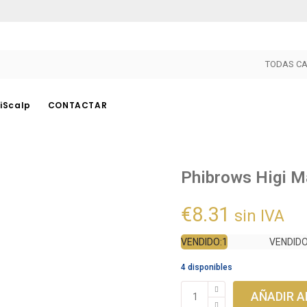
TODAS CA
iScalp
CONTACTAR
PHICONTOUR
OTROS
Phibrows Higi M
Pigmentos
PhiAreola
€
8.31
Dispositivos
PhiBright
sin IVA
Agujas
PhiLings
VENDIDO:1/5
VENDIDO
Herramientas
PhiLaser
4 disponibles
Accesorios
PhiHenna
Phibrows
Cuidado Posterior
PhiNesse
AÑADIR A
Higi