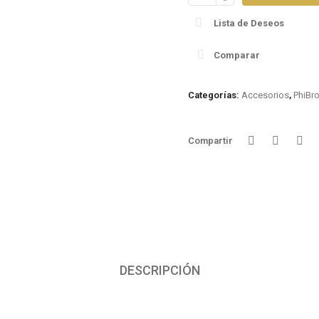
Cursos PhiContour
PhiScalp
Mask
Lista de Deseos
cantidad
PhiRemoval
PhInjection
Comparar
PhiLashes
Otras Categor
Categorías:
Accesorios
,
PhiBr
Compartir
DESCRIPCIÓN