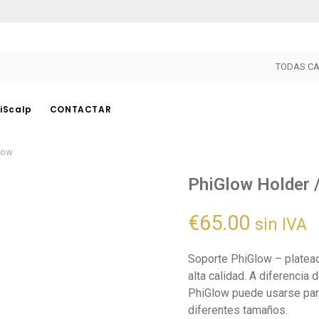
TODAS CA
iScalp
CONTACTAR
low
PHICONTOUR
OTROS
PhiGlow Holder 
Pigmentos
PhiAreola
€
65.00
Dispositivos
PhiBright
sin IVA
Agujas
PhiLings
Soporte PhiGlow – platea
Herramientas
PhiLaser
alta calidad. A diferencia 
Accesorios
PhiHenna
PhiGlow puede usarse para
Cuidado Posterior
PhiNesse
diferentes tamaños.