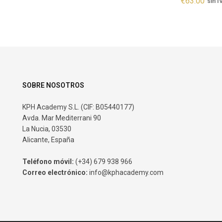
€
63.00
sin I
SOBRE NOSOTROS
KPH Academy S.L. (CIF: B05440177)
Avda. Mar Mediterrani 90
La Nucia, 03530
Alicante, España
Teléfono móvil:
(+34) 679 938 966
Correo electrónico:
info@kphacademy.com