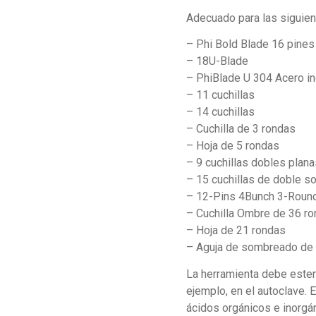
Cursos PhiContour
PhiScalp
Adecuado para las siguient
PhiRemoval
– Phi Bold Blade 16 pines
PhInjection
– 18U-Blade
PhiLashes
– PhiBlade U 304 Acero in
Otras Categor
– 11 cuchillas
– 14 cuchillas
– Cuchilla de 3 rondas
– Hoja de 5 rondas
– 9 cuchillas dobles plana
– 15 cuchillas de doble s
– 12-Pins 4Bunch 3-Roun
– Cuchilla Ombre de 36 r
– Hoja de 21 rondas
– Aguja de sombreado de 
La herramienta debe ester
ejemplo, en el autoclave. 
ácidos orgánicos e inorgá