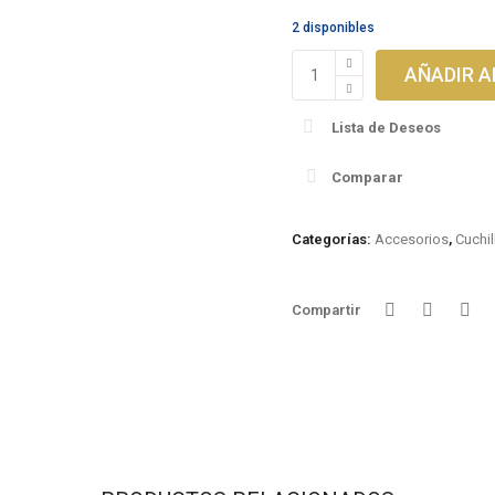
2 disponibles
PhiGlow
AÑADIR A
Holder
/
Lista de Deseos
Herremienta
PhiGlow
Comparar
cantidad
Categorías:
Accesorios
,
Cuchil
Compartir