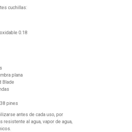
es cuchillas:
oxidable 0.18
ias
s
ombra plana
d Blade
ondas
38 pines
ilizarse antes de cada uso, por
Es resistente al agua, vapor de agua,
nicos.