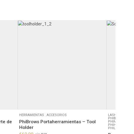
HERRAMIENTAS
.
ACCESORIOS
LASHES LIFTING
PHIBROWS
.
HE
rte de
PhiBrows Portaherramientas – Tool
PHINJECTION
.
PHIHENNA
.
PHI
Holder
PHILINGS
.
PHI