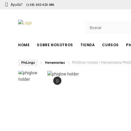
Ayuda?
(+34) 650 420 486
HOME
SOBRE NOSOTROS
TIENDA
CURSOS
Ph
PhiGlow Holder / Herremienta PhiG
PhiLings
Herramientas
PHIBROWS
Pigmentos
Herramientas
Cuchillas
Accesorios
Cuidado Posterior
Cursos PhiBrows