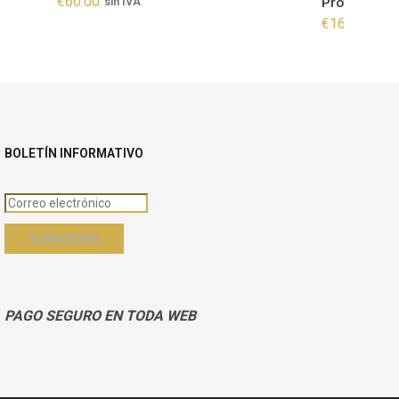
€
60.00
Protective 
sin IVA
€
16.50
sin I
BOLETÍN INFORMATIVO
PAGO SEGURO EN TODA WEB