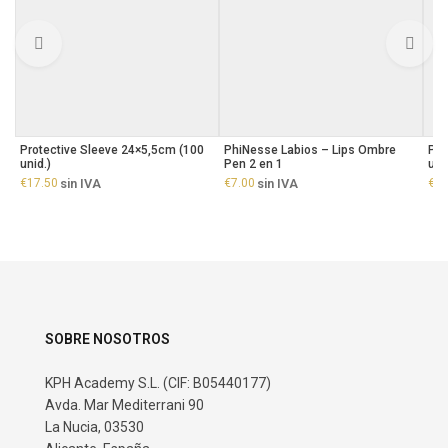
Protective Sleeve 24×5,5cm (100
PhiNesse Labios – Lips Ombre
Pro
unid.)
Pen 2 en 1
uni
€
17.50
sin IVA
€
7.00
sin IVA
€
16
SOBRE NOSOTROS
KPH Academy S.L. (CIF: B05440177)
Avda. Mar Mediterrani 90
La Nucia, 03530