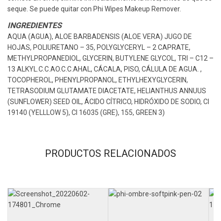
seque. Se puede quitar con Phi Wipes Makeup Remover.
INGREDIENTES
AQUA (AGUA), ALOE BARBADENSIS (ALOE VERA) JUGO DE
HOJAS, POLIURETANO – 35, POLYGLYCERYL – 2 CAPRATE,
METHYLPROPANEDIOL, GLYCERIN, BUTYLENE GLYCOL, TRI – C12 –
13 ALKYL.C.C.AO.C.C.AHAL, CÁCALA, PISO, CÁLULA DE AGUA. ,
TOCOPHEROL, PHENYLPROPANOL, ETHYLHEXYGLYCERIN,
TETRASODIUM GLUTAMATE DIACETATE, HELIANTHUS ANNUUS
(SUNFLOWER) SEED OIL, ÁCIDO CÍTRICO, HIDRÓXIDO DE SODIO, CI
19140 (YELLLOW 5), CI 16035 (GRE), 155, GREEN 3)
PRODUCTOS RELACIONADOS
colour
Dark Brown, Light Brown,
Medium Brown