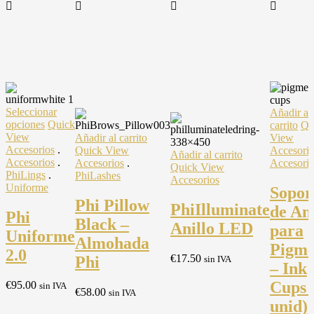
Seleccionar
Añadir al
Este
opciones
Quick
carrito
Qu
producto
View
Añadir al carrito
View
tiene
Accesorios
.
Quick View
Accesorio
Añadir al carrito
múltiples
Accesorios
.
Accesorios
.
Accesorio
Quick View
variantes.
PhiLings
.
PhiLashes
Accesorios
Las
Uniforme
Sopor
opciones
Phi Pillow
PhiIlluminate
de Ani
se
Phi
Black –
pueden
Anillo LED
para
Uniforme
elegir
Almohada
Pigme
en
2.0
€
17.50
Phi
sin IVA
la
– Ink
página
Cups 
€
95.00
sin IVA
de
€
58.00
sin IVA
producto
unid)