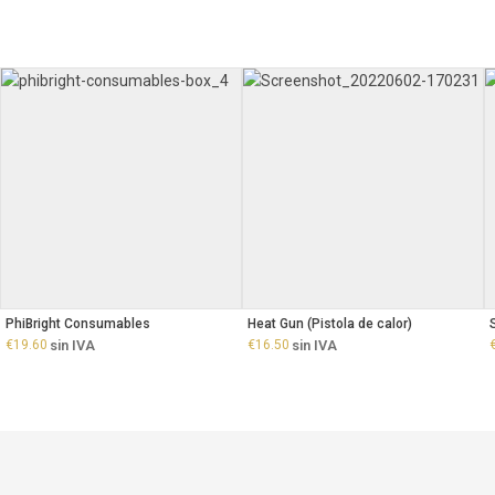
PhiBright Consumables
Heat Gun (Pistola de calor)
€
19.60
sin IVA
€
16.50
sin IVA