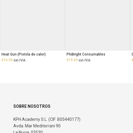
Heat Gun (Pistola de calor)
PhiBright Consumables
€
16.50
sin IVA
€
19.60
sin IVA
SOBRE NOSOTROS
KPH Academy S.L. (CIF: B05440177)
Avda. Mar Mediterrani 90
La Nucia, 03530