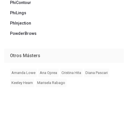
PhiContour
PhiLings
PhInjection
PowderBrows
Otros Másters
Amanda Lowe
Ana Oprea
Cristina Hita
Diana Pascari
Keeley Hearn
Marisela Rabago