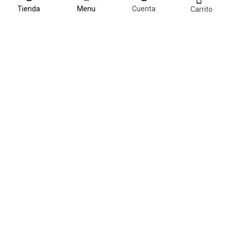
Tienda
Menu
Cuenta
Carrito
SOBRE NOSOTROS
KPH Academy S.L. (CIF: B05440177)
Avda. Mar Mediterrani 90
La Nucia, 03530
Alicante, España
Teléfono móvil:
(+34) 679 938 966
Correo electrónico:
info@kphacademy.com