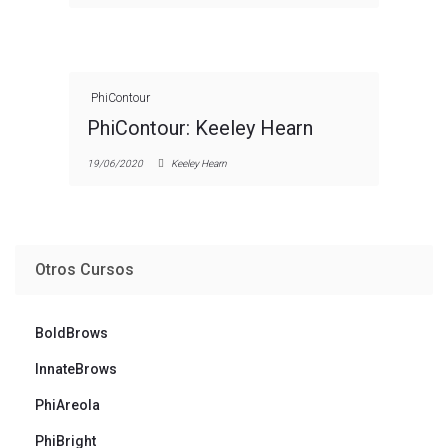
PhiContour
PhiContour: Keeley Hearn
19/06/2020
Keeley Hearn
Otros Cursos
BoldBrows
InnateBrows
PhiAreola
PhiBright