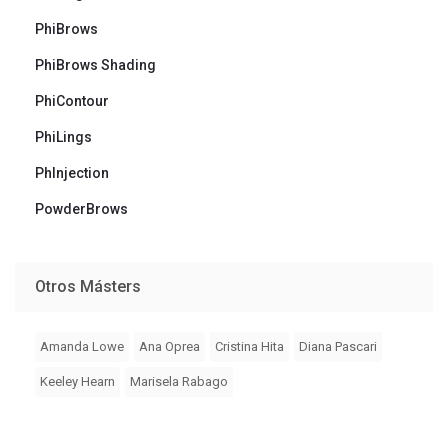
PhiBrows
PhiBrows Shading
PhiContour
PhiLings
PhInjection
PowderBrows
Otros Másters
Amanda Lowe
Ana Oprea
Cristina Hita
Diana Pascari
Keeley Hearn
Marisela Rabago