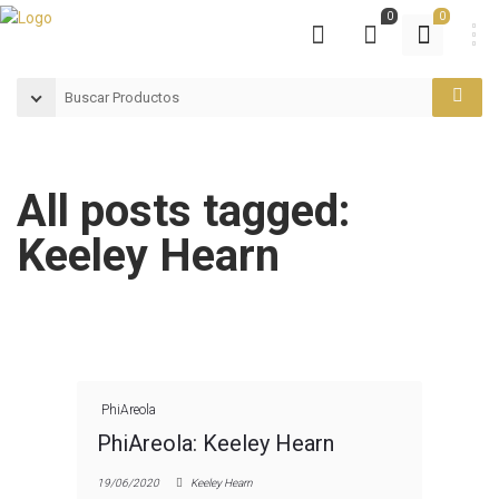
0
0
All posts tagged:
Keeley Hearn
PhiAreola
PhiAreola: Keeley Hearn
19/06/2020
Keeley Hearn