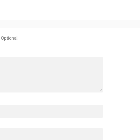
Cursos PhiContour
PhiScalp
PhiRemoval
PhInjection
PhiLashes
 Optional.
Otras Categor