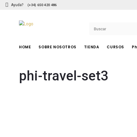
Ayuda?
(+34) 650 420 486
HOME
SOBRE NOSOTROS
TIENDA
CURSOS
Ph
PHIBROWS
phi-travel-set3
Pigmentos
Herramientas
Cuchillas
Accesorios
Cuidado Posterior
Cursos PhiBrows