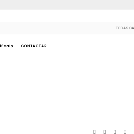
TODAS CA
iScalp
CONTACTAR
PHICONTOUR
OTROS
Pigmentos
PhiAreola
Dispositivos
PhiBright
Agujas
PhiLings
Herramientas
PhiLaser
Accesorios
PhiHenna
Cuidado Posterior
PhiNesse