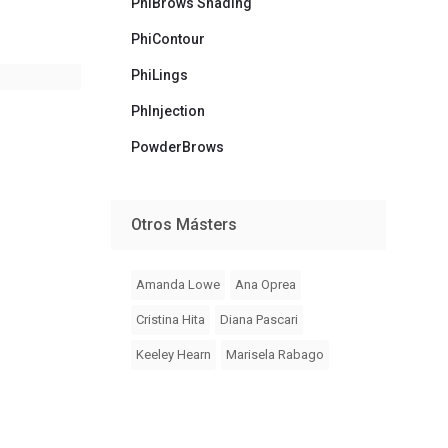
PhiBrows Shading
PhiContour
PhiLings
PhInjection
ias
PowderBrows
Otros Másters
Amanda Lowe
Ana Oprea
Cristina Hita
Diana Pascari
Keeley Hearn
Marisela Rabago